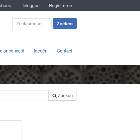
book
Inloggen
Registreren
Zoeken
olor concept
Ideeën
Contact
Zoeken