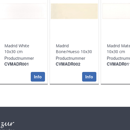
Madrid White
Madrid
Madrid Mat
10x30 cm
Bone/Hueso 10x30
10x30 cm
cm
Productnummer
Productnummer
Productnum
CVMADR001
CVMADR002
CVMADR01
Info
Info