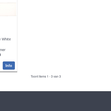
e White
mer
1
Info
Toont items
1 - 3
van
3