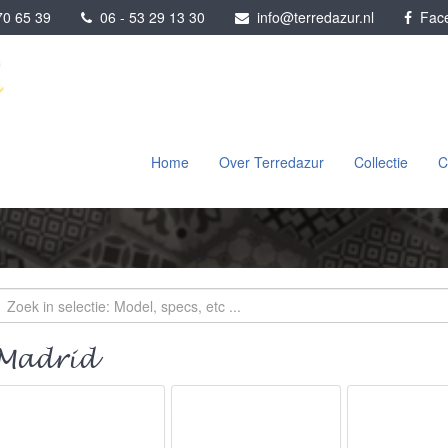
0 65 39
06 - 53 29 13 30
info@terredazur.nl
Face
Home
Over Terredazur
Collectie
C
Madrid