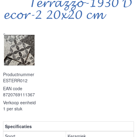
Terrazzo-1930 D
ecor-2 20x20 cm
Serie
Productnummer
ESTERR012
EAN code
8720769111367
Verkoop eenheid
1 per stuk
Specificaties
Soort
Keramiek