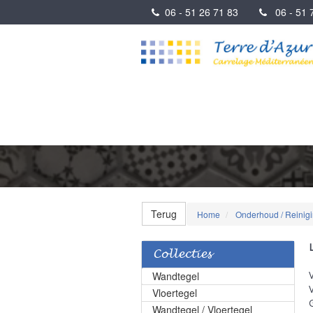
06 - 51 26 71 83
06 - 51 7
Terug
Home
Onderhoud / Reinig
Collecties
Wandtegel
Vloertegel
Wandtegel / Vloertegel