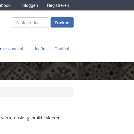
book
Inloggen
Registreren
Zoeken
olor concept
Ideeën
Contact
 van intensief gebruikte vloeren.