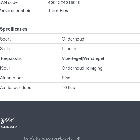
EAN code
4001524018010
Verkoop eenheid
1 per Fles
Specificaties
Soort
Onderhoud
Serie
Lithofin
Toepassing
Vloertegel|Wandtegel
Kleur
Onderhoud:reiniging
Afname per
Fles
Aantal per doos
10 fles
Volg ons ook op: