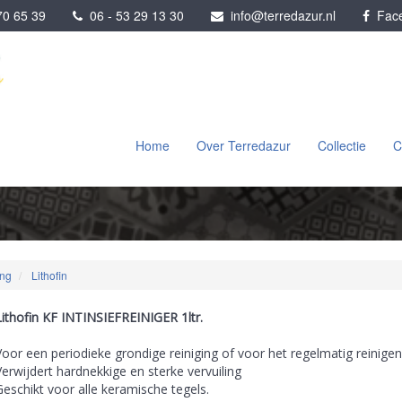
0 65 39
06 - 53 29 13 30
info@terredazur.nl
Face
Home
Over Terredazur
Collectie
C
ing
Lithofin
Lithofin KF INTINSIEFREINIGER 1ltr.
Voor een periodieke grondige reiniging of voor het regelmatig reinigen
Verwijdert hardnekkige en sterke vervuiling
Geschikt voor alle keramische tegels.