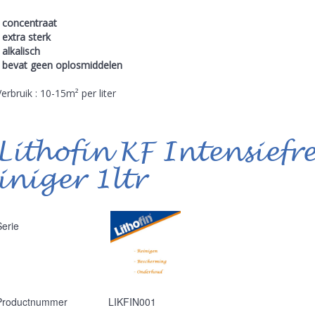
- concentraat
- extra sterk
 alkalisch
- bevat geen oplosmiddelen
Verbruik : 10-15m² per liter
Lithofin KF Intensiefr
iniger 1ltr
Serie
Productnummer
LIKFIN001