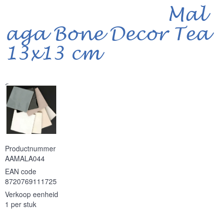
Mal
aga Bone Decor Tea
13x13 cm
Serie
Productnummer
AAMALA044
EAN code
8720769111725
Verkoop eenheid
1 per stuk