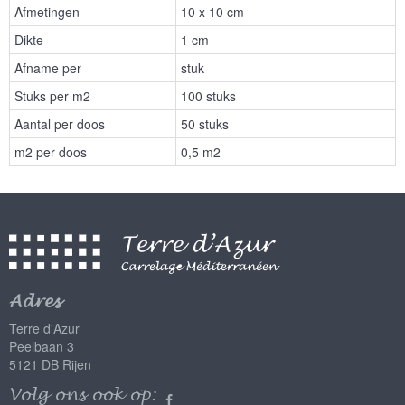
Afmetingen
10 x 10 cm
Dikte
1 cm
Afname per
stuk
Stuks per m2
100 stuks
Aantal per doos
50 stuks
m2 per doos
0,5 m2
Adres
Terre d'Azur
Peelbaan 3
5121 DB Rijen
Volg ons ook op: