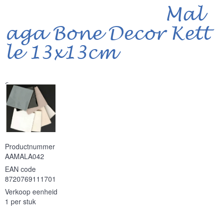
Mal
aga Bone Decor Kett
le 13x13cm
Serie
Productnummer
AAMALA042
EAN code
8720769111701
Verkoop eenheid
1 per stuk