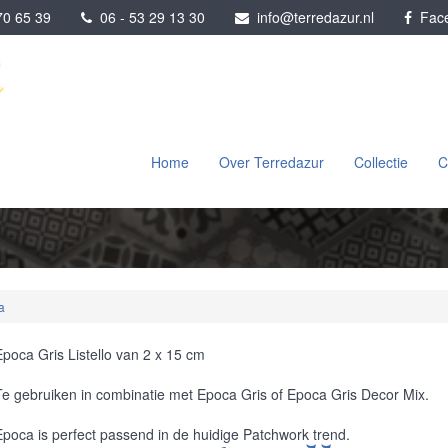
0 65 39
06 - 53 29 13 30
info@terredazur.nl
Face
Home
Over Terredazur
Collectie
C
a
Epoca Gris Listello van 2 x 15 cm
Te gebruiken in combinatie met Epoca Gris of Epoca Gris Decor Mix.
Epoca is perfect passend in de huidige Patchwork trend.