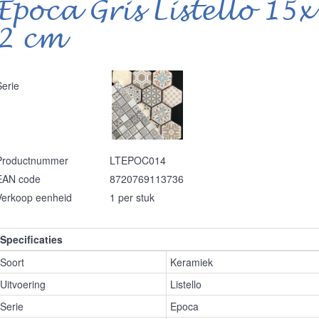
Epoca Gris Listello 15x
2 cm
Serie
Productnummer
LTEPOC014
EAN code
8720769113736
Verkoop eenheid
1 per stuk
Specificaties
Soort
Keramiek
Uitvoering
Listello
Serie
Epoca