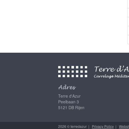
Adres
Terre d'Azur
Peelbaan 3
5121 DB Rijen
2026 © terredazur |
Privacy Policy
|
Websh