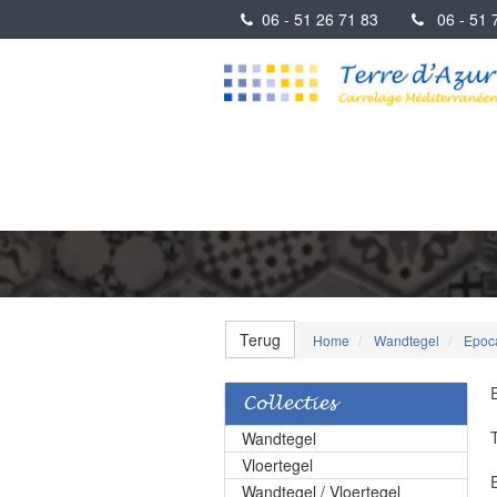
06 - 51 26 71 83
06 - 51 7
Terug
Home
Wandtegel
Epoc
Collecties
Wandtegel
Vloertegel
Wandtegel / Vloertegel