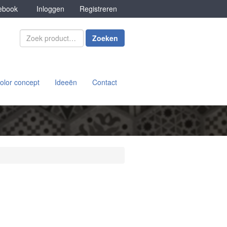
book
Inloggen
Registreren
Zoeken
olor concept
Ideeën
Contact