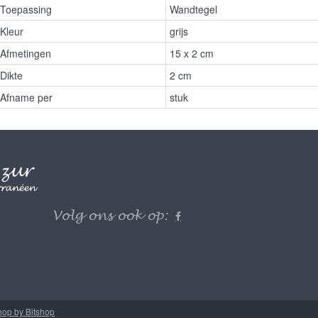
Toepassing
Wandtegel
Kleur
grijs
Afmetingen
15 x 2 cm
Dikte
2 cm
Afname per
stuk
Volg ons ook op:
op by Bitshop