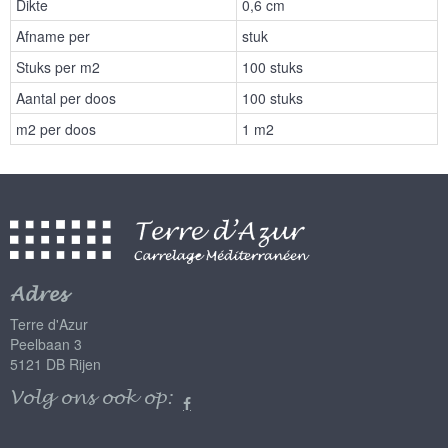
Dikte
0,6 cm
Afname per
stuk
Stuks per m2
100 stuks
Aantal per doos
100 stuks
m2 per doos
1 m2
Adres
Terre d'Azur
Peelbaan 3
5121 DB Rijen
Volg ons ook op: