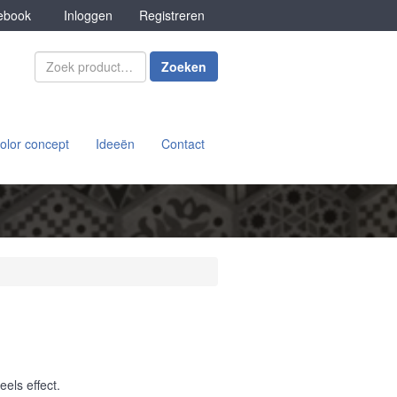
book
Inloggen
Registreren
Zoeken
olor concept
Ideeën
Contact
els effect.