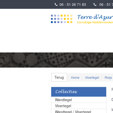
06 - 51 26 71 83
06 - 51 7
Terug
Home
Vloertegel
Rioja
Collecties
Wandtegel
Vloertegel
Wandtegel / Vloertegel