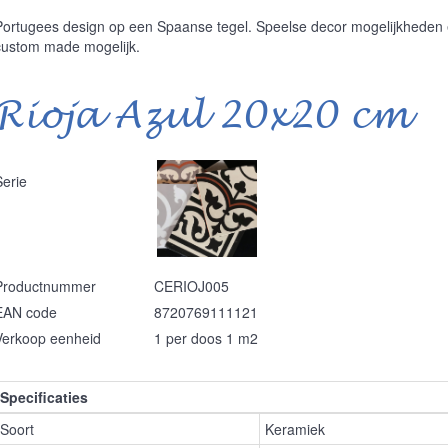
Portugees design op een Spaanse tegel. Speelse decor mogelijkheden e
custom made mogelijk.
Rioja Azul 20x20 cm
Serie
Productnummer
CERIOJ005
EAN code
8720769111121
Verkoop eenheid
1 per doos 1 m2
Specificaties
Soort
Keramiek