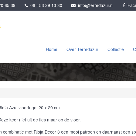
0 65 39
06 - 53 29 13 30
info@terredazur.nl
Face
Home
Over Terredazur
Collectie
C
Rioja Azul vloertegel 20 x 20 cm.
Deze keer niet uit de fles maar op de vloer.
In combinatie met Rioja Decor 3 een mooi patroon en daarnaast een spe