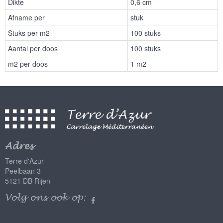
Dikte
0,6 cm
Afname per
stuk
Stuks per m2
100 stuks
Aantal per doos
100 stuks
m2 per doos
1 m2
Adres
Terre d'Azur
Peelbaan 3
5121 DB Rijen
Volg ons ook op: