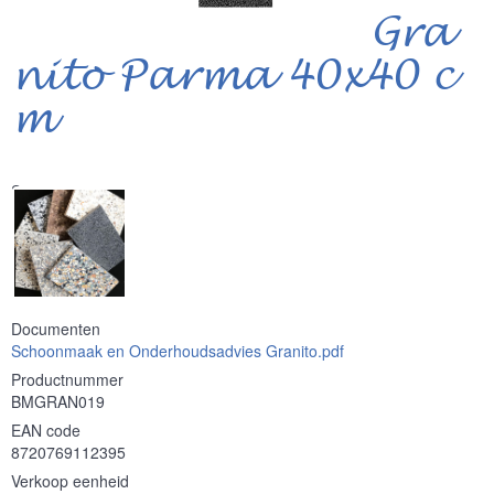
Gra
nito Parma 40x40 c
m
Serie
Documenten
Schoonmaak en Onderhoudsadvies Granito.pdf
Productnummer
BMGRAN019
EAN code
8720769112395
Verkoop eenheid