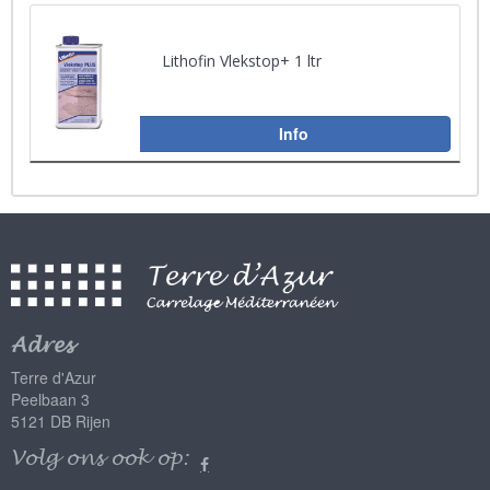
Lithofin Vlekstop+ 1 ltr
Info
Adres
Terre d'Azur
Peelbaan 3
5121 DB Rijen
Volg ons ook op: