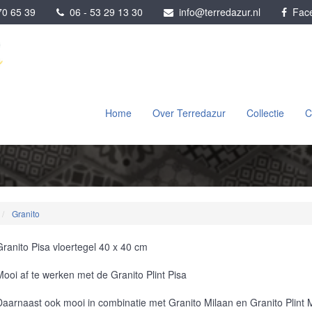
0 65 39
06 - 53 29 13 30
info@terredazur.nl
Face
Home
Over Terredazur
Collectie
C
Granito
Granito Pisa vloertegel 40 x 40 cm
Mooi af te werken met de Granito Plint Pisa
Daarnaast ook mooi in combinatie met Granito Milaan en Granito Plint 