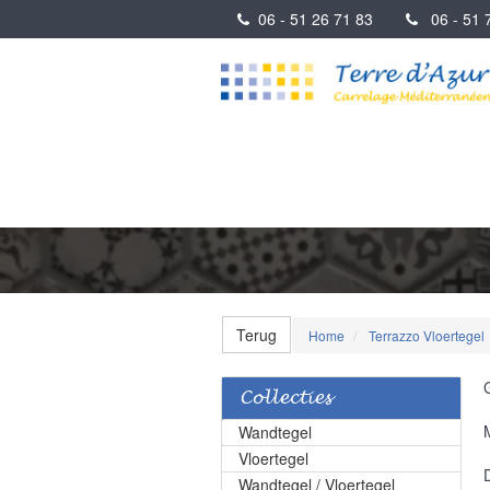
06 - 51 26 71 83
06 - 51 7
Terug
Home
Terrazzo Vloertegel
Collecties
Wandtegel
Vloertegel
Wandtegel / Vloertegel