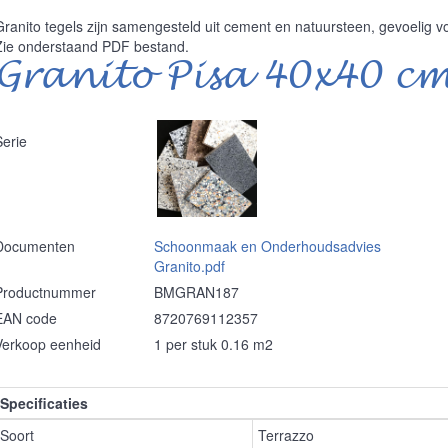
Granito tegels zijn samengesteld uit cement en natuursteen, gevoelig 
Zie onderstaand PDF bestand.
Granito Pisa 40x40 c
Serie
Documenten
Schoonmaak en Onderhoudsadvies
Granito.pdf
Productnummer
BMGRAN187
EAN code
8720769112357
Verkoop eenheid
1 per stuk 0.16 m2
Specificaties
Soort
Terrazzo