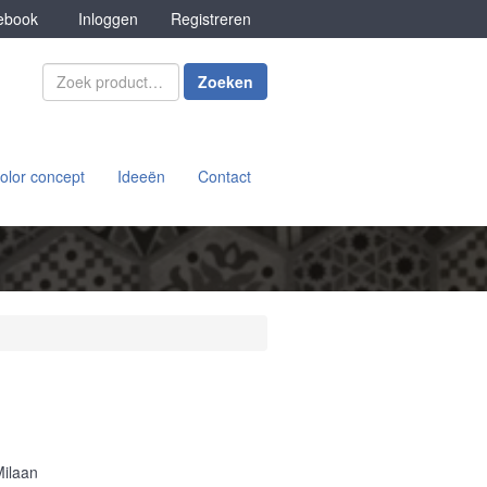
book
Inloggen
Registreren
Zoeken
olor concept
Ideeën
Contact
Milaan