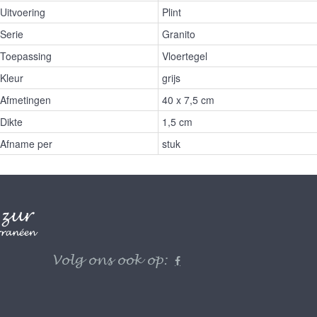
Uitvoering
Plint
Serie
Granito
Toepassing
Vloertegel
Kleur
grijs
Afmetingen
40 x 7,5 cm
Dikte
1,5 cm
Afname per
stuk
Volg ons ook op: