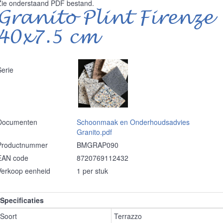
Zie onderstaand PDF bestand.
Granito Plint Firenze
40x7.5 cm
Serie
Documenten
Schoonmaak en Onderhoudsadvies
Granito.pdf
Productnummer
BMGRAP090
EAN code
8720769112432
Verkoop eenheid
1 per stuk
Specificaties
Soort
Terrazzo