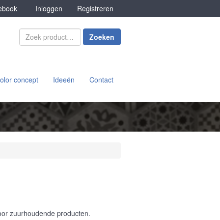
book
Inloggen
Registreren
Zoeken
olor concept
Ideeën
Contact
voor zuurhoudende producten.