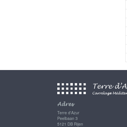
Adres
Terre d'Azur
Peelbaan 3
5121 DB Rijen