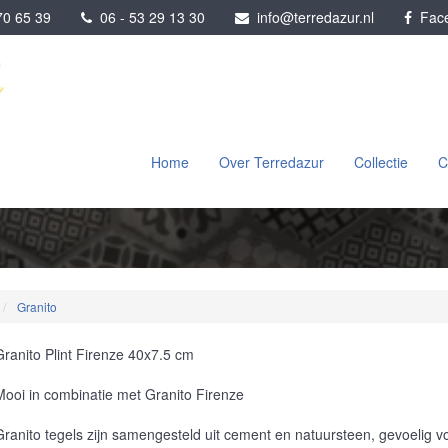
0 65 39
06 - 53 29 13 30
info@terredazur.nl
Face
Home
Over Terredazur
Collectie
C
Granito
Granito Plint Firenze 40x7.5 cm
Mooi in combinatie met Granito Firenze
Granito tegels zijn samengesteld uit cement en natuursteen, gevoelig 