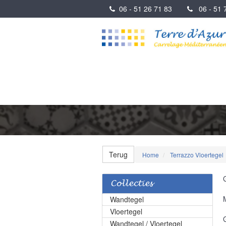
06 - 51 26 71 83
06 - 51 7
Terug
Home
Terrazzo Vloertegel
Collecties
Wandtegel
Vloertegel
Wandtegel / Vloertegel