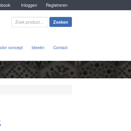
book
Inloggen
Registreren
Zoeken
olor concept
Ideeën
Contact
B