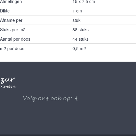
Afmetingen
15 x 7,5 cm
Dikte
1 cm
Afname per
stuk
Stuks per m2
88 stuks
Aantal per doos
44 stuks
m2 per doos
0,5 m2
Volg ons ook op: