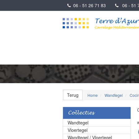
06 - 51 26 71 83
06 - 51 7
Terug
Home
Wandtegel
Coci
Collecties
Wandtegel
Vloertegel
Wandtegel / Vloertegel