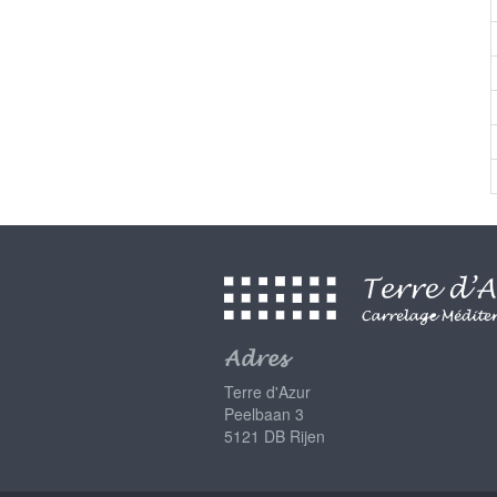
Adres
Terre d'Azur
Peelbaan 3
5121 DB Rijen