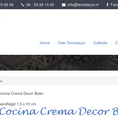
0 65 39
06 - 53 29 13 30
info@terredazur.nl
Face
Home
Over Terredazur
Collectie
C
na
Cocina Crema Decor Boter
wandtegel 7,5 x 15 cm
Cocina Crema Decor 