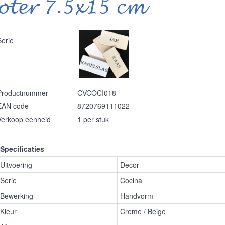
oter 7.5x15 cm
Serie
Productnummer
CVCOCI018
EAN code
8720769111022
Verkoop eenheid
1 per stuk
Specificaties
Uitvoering
Decor
Serie
Cocina
Bewerking
Handvorm
Kleur
Creme / Beige