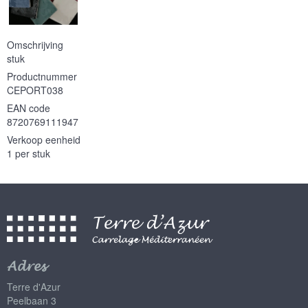
Omschrijving
stuk
Productnummer
CEPORT038
EAN code
8720769111947
Verkoop eenheid
1 per stuk
Adres
Terre d'Azur
Peelbaan 3