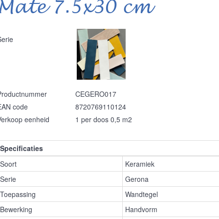
Mate 7.5x30 cm
Serie
Productnummer
CEGERO017
EAN code
8720769110124
Verkoop eenheid
1 per doos 0,5 m2
Specificaties
Soort
Keramiek
Serie
Gerona
Toepassing
Wandtegel
Bewerking
Handvorm