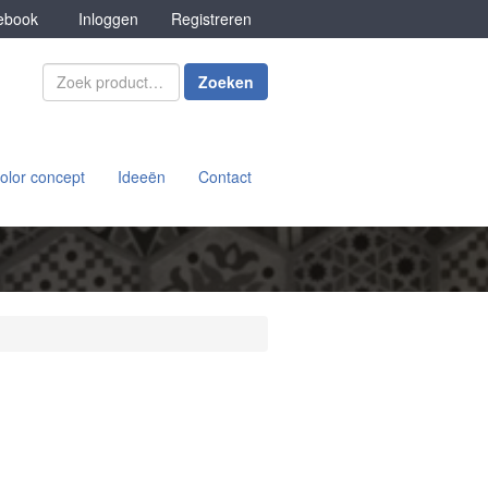
book
Inloggen
Registreren
Zoeken
olor concept
Ideeën
Contact