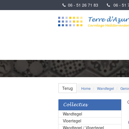
06 - 51 26 71 83
06 - 51 7
Terug
Home
Wandtegel
Gero
Collecties
Wandtegel
Vloertegel
Wandtegel / Vloertegel