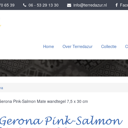
0 65 39
06 - 53 29 13 30
info@terredazur.nl
Face
Home
Over Terredazur
Collectie
C
na
Gerona Pink-Salmon Mate wandtegel 7,5 x 30 cm
Gerona Pink-Salmon