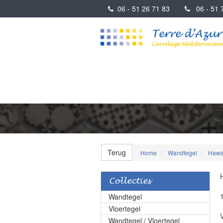
06 - 51 26 71 83
06 - 51 7
Terug
Home
Wandtegel
Hawa
Collecties
Wandtegel
Vloertegel
Wandtegel / Vloertegel