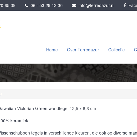
0 65 39
06 - 53 29 13 30
info@terredazur.nl
Face
Home
Over Terredazur
Collectie
C
i
Hawaiian Victorian Green wandtegel 12,5 x 6,3 cm
100% keramiek
Vissenschubben tegels in verschillende kleuren, die ook op diverse ma