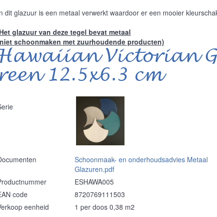
In dit glazuur is een metaal verwerkt waardoor er een mooier kleurschak
Het glazuur van deze tegel bevat metaal
(niet schoonmaken met zuurhoudende producten)
Hawaiian Victorian G
reen 12.5x6.3 cm
Serie
Documenten
Schoonmaak- en onderhoudsadvies Metaal
Glazuren.pdf
Productnummer
ESHAWA005
EAN code
8720769111503
Verkoop eenheid
1 per doos 0,38 m2