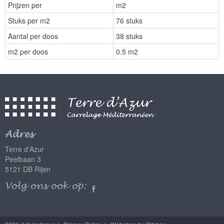
Prijzen per
m2
Stuks per m2
76 stuks
Aantal per doos
38 stuks
m2 per doos
0.5 m2
Adres
Terre d'Azur
Peelbaan 3
5121 DB Rijen
Volg ons ook op: